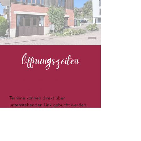
Öffnungszeiten
Sitzungstermine mit
Anmeldung
Termine können direkt über
untenstehenden Link gebucht werden.
Samstag gerne in Absprache
Spontanbesuch
Möchtest Du spontan vorbeischauen?
Wenn der