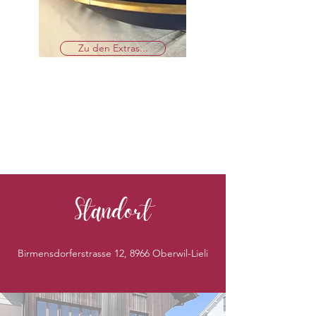
Zu den Extras...
Standort
Birmensdorferstrasse 12, 8966 Oberwil-Lieli