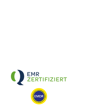
KINESIOLOGIE
PRAXIS
Milena Hänni
Folge uns
Facebook
Instagram
Buchungen
milena@freeki.ch
+41 (0) 76 592 82 13
>
Direktbuchung